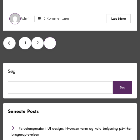
Admin
0 Kommentarer
Læs Mere
Indlægsinddeling
1
2
3
Søg
Søg
Seneste Posts
Farvetemperatur i UI design: Hvordan varm og kold belysning påvirker
brugeroplevelsen