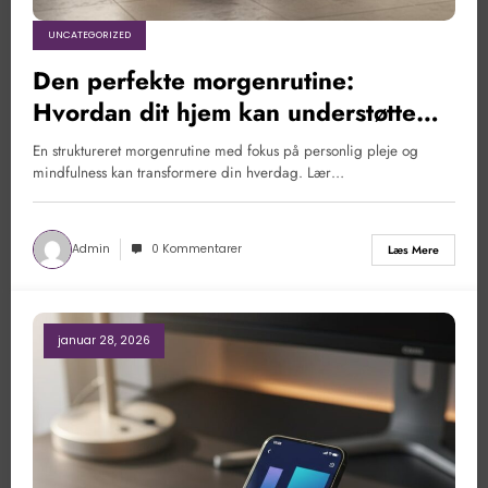
UNCATEGORIZED
Den perfekte morgenrutine:
Hvordan dit hjem kan understøtte
daglig personlig pleje og
En struktureret morgenrutine med fokus på personlig pleje og
mindfulness
mindfulness kan transformere din hverdag. Lær…
Admin
0 Kommentarer
Læs Mere
januar 28, 2026