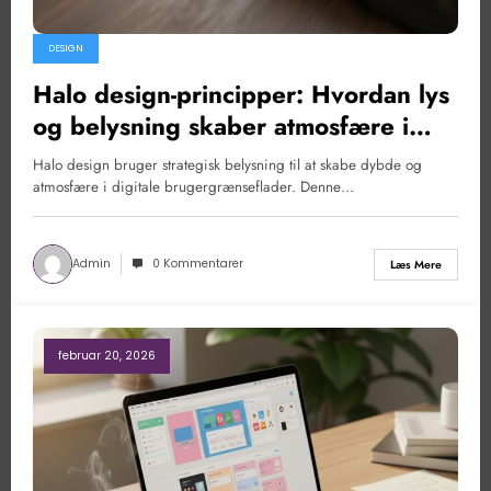
DESIGN
Halo design-principper: Hvordan lys
og belysning skaber atmosfære i
digitale brugergrænseflader
Halo design bruger strategisk belysning til at skabe dybde og
atmosfære i digitale brugergrænseflader. Denne…
Admin
0 Kommentarer
Læs Mere
februar 20, 2026