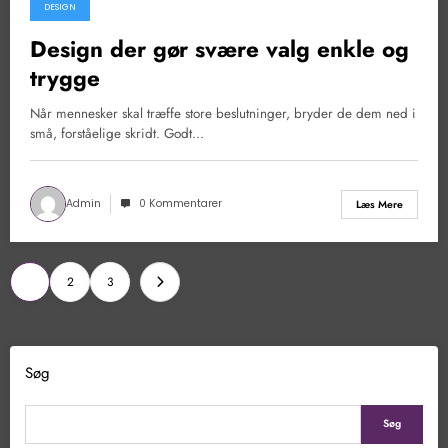
DESIGN
Design der gør svære valg enkle og
trygge
Når mennesker skal træffe store beslutninger, bryder de dem ned i
små, forståelige skridt. Godt…
Admin
0 Kommentarer
Læs Mere
Indlægsinddeling
1
2
3
Søg
Søg