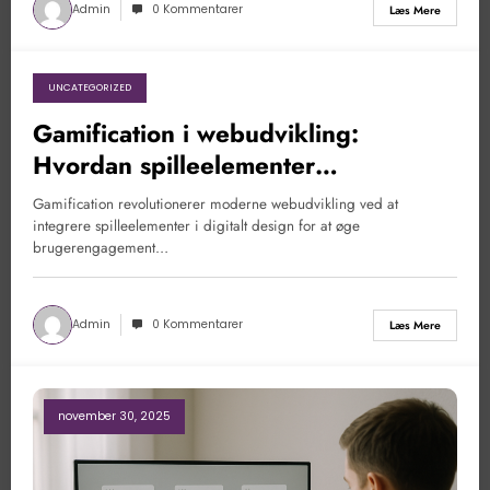
Admin
0 Kommentarer
Læs Mere
UNCATEGORIZED
januar 22, 2026
Gamification i webudvikling:
Hvordan spilleelementer
revolutionerer digitalt design
Gamification revolutionerer moderne webudvikling ved at
integrere spilleelementer i digitalt design for at øge
brugerengagement…
Admin
0 Kommentarer
Læs Mere
november 30, 2025